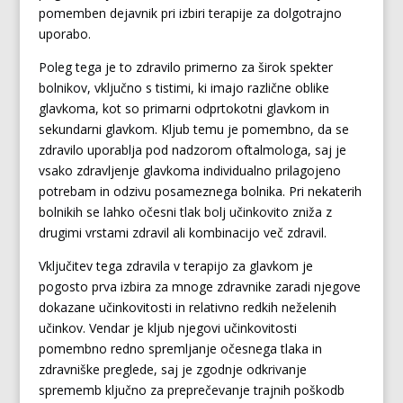
pomemben dejavnik pri izbiri terapije za dolgotrajno
uporabo.
Poleg tega je to zdravilo primerno za širok spekter
bolnikov, vključno s tistimi, ki imajo različne oblike
glavkoma, kot so primarni odprtokotni glavkom in
sekundarni glavkom. Kljub temu je pomembno, da se
zdravilo uporablja pod nadzorom oftalmologa, saj je
vsako zdravljenje glavkoma individualno prilagojeno
potrebam in odzivu posameznega bolnika. Pri nekaterih
bolnikih se lahko očesni tlak bolj učinkovito zniža z
drugimi vrstami zdravil ali kombinacijo več zdravil.
Vključitev tega zdravila v terapijo za glavkom je
pogosto prva izbira za mnoge zdravnike zaradi njegove
dokazane učinkovitosti in relativno redkih neželenih
učinkov. Vendar je kljub njegovi učinkovitosti
pomembno redno spremljanje očesnega tlaka in
zdravniške preglede, saj je zgodnje odkrivanje
sprememb ključno za preprečevanje trajnih poškodb