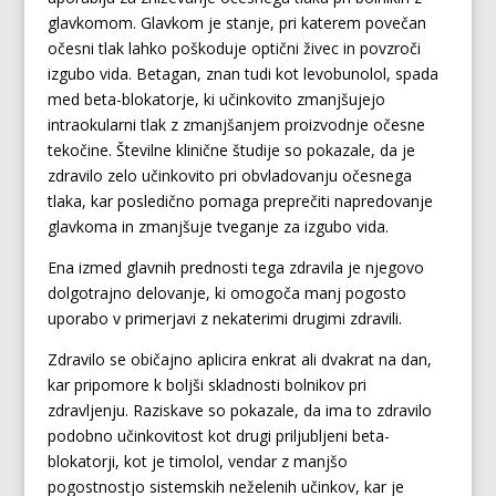
glavkomom. Glavkom je stanje, pri katerem povečan
očesni tlak lahko poškoduje optični živec in povzroči
izgubo vida. Betagan, znan tudi kot levobunolol, spada
med beta-blokatorje, ki učinkovito zmanjšujejo
intraokularni tlak z zmanjšanjem proizvodnje očesne
tekočine. Številne klinične študije so pokazale, da je
zdravilo zelo učinkovito pri obvladovanju očesnega
tlaka, kar posledično pomaga preprečiti napredovanje
glavkoma in zmanjšuje tveganje za izgubo vida.
Ena izmed glavnih prednosti tega zdravila je njegovo
dolgotrajno delovanje, ki omogoča manj pogosto
uporabo v primerjavi z nekaterimi drugimi zdravili.
Zdravilo se običajno aplicira enkrat ali dvakrat na dan,
kar pripomore k boljši skladnosti bolnikov pri
zdravljenju. Raziskave so pokazale, da ima to zdravilo
podobno učinkovitost kot drugi priljubljeni beta-
blokatorji, kot je timolol, vendar z manjšo
pogostnostjo sistemskih neželenih učinkov, kar je