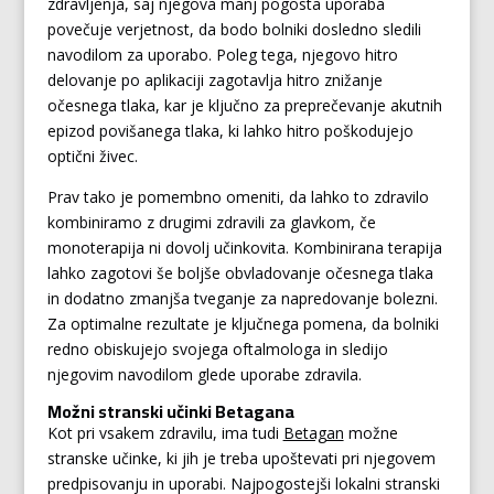
zdravljenja, saj njegova manj pogosta uporaba
povečuje verjetnost, da bodo bolniki dosledno sledili
navodilom za uporabo. Poleg tega, njegovo hitro
delovanje po aplikaciji zagotavlja hitro znižanje
očesnega tlaka, kar je ključno za preprečevanje akutnih
epizod povišanega tlaka, ki lahko hitro poškodujejo
optični živec.
Prav tako je pomembno omeniti, da lahko to zdravilo
kombiniramo z drugimi zdravili za glavkom, če
monoterapija ni dovolj učinkovita. Kombinirana terapija
lahko zagotovi še boljše obvladovanje očesnega tlaka
in dodatno zmanjša tveganje za napredovanje bolezni.
Za optimalne rezultate je ključnega pomena, da bolniki
redno obiskujejo svojega oftalmologa in sledijo
njegovim navodilom glede uporabe zdravila.
Možni stranski učinki Betagana
Kot pri vsakem zdravilu, ima tudi
Betagan
možne
stranske učinke, ki jih je treba upoštevati pri njegovem
predpisovanju in uporabi. Najpogostejši lokalni stranski