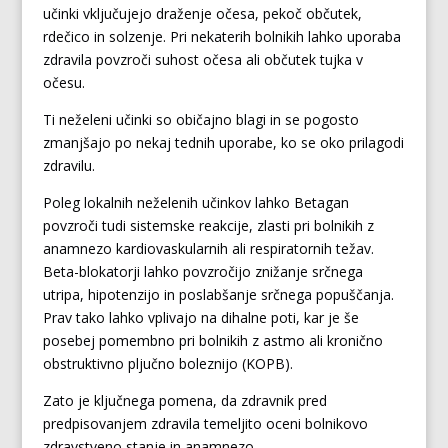
učinki vključujejo draženje očesa, pekoč občutek,
rdečico in solzenje. Pri nekaterih bolnikih lahko uporaba
zdravila povzroči suhost očesa ali občutek tujka v
očesu.
Ti neželeni učinki so običajno blagi in se pogosto
zmanjšajo po nekaj tednih uporabe, ko se oko prilagodi
zdravilu.
Poleg lokalnih neželenih učinkov lahko Betagan
povzroči tudi sistemske reakcije, zlasti pri bolnikih z
anamnezo kardiovaskularnih ali respiratornih težav.
Beta-blokatorji lahko povzročijo znižanje srčnega
utripa, hipotenzijo in poslabšanje srčnega popuščanja.
Prav tako lahko vplivajo na dihalne poti, kar je še
posebej pomembno pri bolnikih z astmo ali kronično
obstruktivno pljučno boleznijo (KOPB).
Zato je ključnega pomena, da zdravnik pred
predpisovanjem zdravila temeljito oceni bolnikovo
zdravstveno stanje in anamnezo.