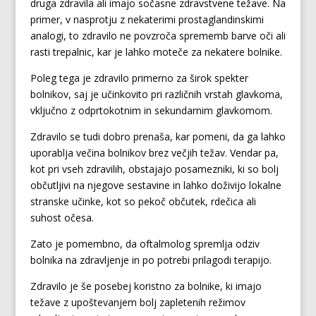
druga zdravila ali imajo sočasne zdravstvene težave. Na
primer, v nasprotju z nekaterimi prostaglandinskimi
analogi, to zdravilo ne povzroča sprememb barve oči ali
rasti trepalnic, kar je lahko moteče za nekatere bolnike.
Poleg tega je zdravilo primerno za širok spekter
bolnikov, saj je učinkovito pri različnih vrstah glavkoma,
vključno z odprtokotnim in sekundarnim glavkomom.
Zdravilo se tudi dobro prenaša, kar pomeni, da ga lahko
uporablja večina bolnikov brez večjih težav. Vendar pa,
kot pri vseh zdravilih, obstajajo posamezniki, ki so bolj
občutljivi na njegove sestavine in lahko doživijo lokalne
stranske učinke, kot so pekoč občutek, rdečica ali
suhost očesa.
Zato je pomembno, da oftalmolog spremlja odziv
bolnika na zdravljenje in po potrebi prilagodi terapijo.
Zdravilo je še posebej koristno za bolnike, ki imajo
težave z upoštevanjem bolj zapletenih režimov