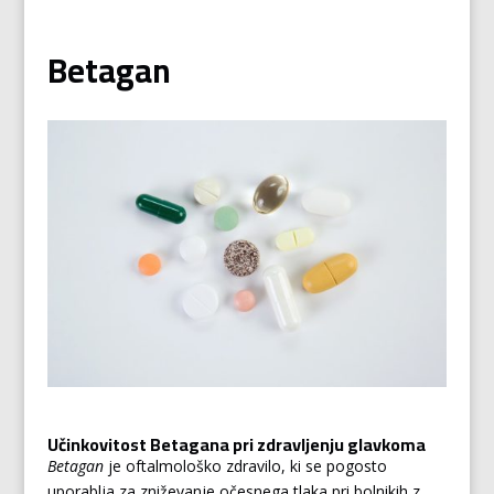
Betagan
Učinkovitost Betagana pri zdravljenju glavkoma
Betagan
je oftalmološko zdravilo, ki se pogosto
uporablja za zniževanje očesnega tlaka pri bolnikih z