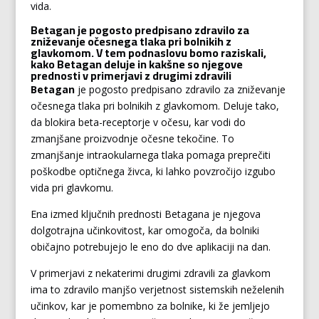
vida.
Betagan je pogosto predpisano zdravilo za
zniževanje očesnega tlaka pri bolnikih z
glavkomom. V tem podnaslovu bomo raziskali,
kako Betagan deluje in kakšne so njegove
prednosti v primerjavi z drugimi zdravili
Betagan
je pogosto predpisano zdravilo za zniževanje
očesnega tlaka pri bolnikih z glavkomom. Deluje tako,
da blokira beta-receptorje v očesu, kar vodi do
zmanjšane proizvodnje očesne tekočine. To
zmanjšanje intraokularnega tlaka pomaga preprečiti
poškodbe optičnega živca, ki lahko povzročijo izgubo
vida pri glavkomu.
Ena izmed ključnih prednosti Betagana je njegova
dolgotrajna učinkovitost, kar omogoča, da bolniki
običajno potrebujejo le eno do dve aplikaciji na dan.
V primerjavi z nekaterimi drugimi zdravili za glavkom
ima to zdravilo manjšo verjetnost sistemskih neželenih
učinkov, kar je pomembno za bolnike, ki že jemljejo