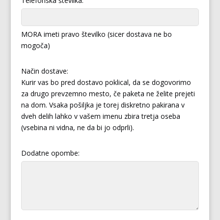
Telefonska številka:
MORA imeti pravo številko (sicer dostava ne bo
mogoča)
Način dostave:
Kurir vas bo pred dostavo poklical, da se dogovorimo
za drugo prevzemno mesto, če paketa ne želite prejeti
na dom. Vsaka pošiljka je torej diskretno pakirana v
dveh delih lahko v vašem imenu zbira tretja oseba
(vsebina ni vidna, ne da bi jo odprli).
Dodatne opombe: