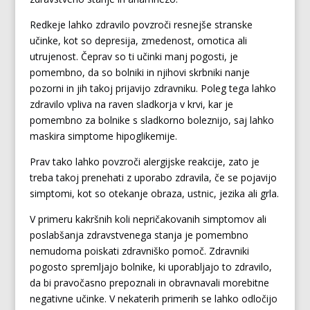
Redkeje lahko zdravilo povzroči resnejše stranske
učinke, kot so depresija, zmedenost, omotica ali
utrujenost. Čeprav so ti učinki manj pogosti, je
pomembno, da so bolniki in njihovi skrbniki nanje
pozorni in jih takoj prijavijo zdravniku. Poleg tega lahko
zdravilo vpliva na raven sladkorja v krvi, kar je
pomembno za bolnike s sladkorno boleznijo, saj lahko
maskira simptome hipoglikemije.
Prav tako lahko povzroči alergijske reakcije, zato je
treba takoj prenehati z uporabo zdravila, če se pojavijo
simptomi, kot so otekanje obraza, ustnic, jezika ali grla.
V primeru kakršnih koli nepričakovanih simptomov ali
poslabšanja zdravstvenega stanja je pomembno
nemudoma poiskati zdravniško pomoč. Zdravniki
pogosto spremljajo bolnike, ki uporabljajo to zdravilo,
da bi pravočasno prepoznali in obravnavali morebitne
negativne učinke. V nekaterih primerih se lahko odločijo