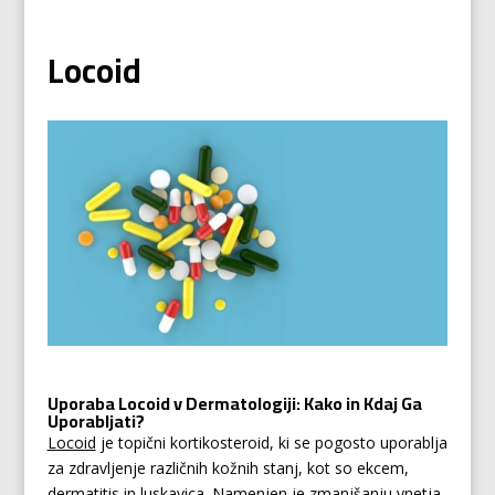
Locoid
Uporaba Locoid v Dermatologiji: Kako in Kdaj Ga
Uporabljati?
Locoid
je topični kortikosteroid, ki se pogosto uporablja
za zdravljenje različnih kožnih stanj, kot so ekcem,
dermatitis in luskavica. Namenjen je zmanjšanju vnetja,