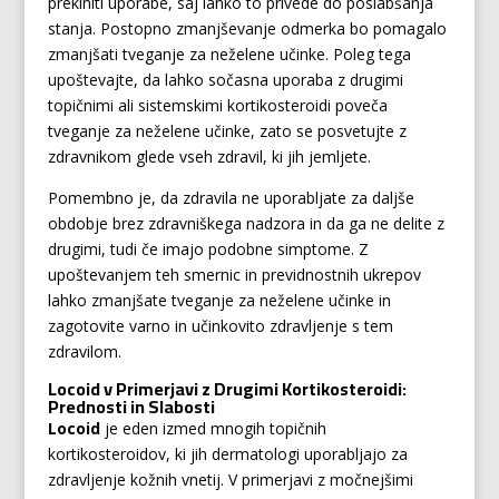
prekiniti uporabe, saj lahko to privede do poslabšanja
stanja. Postopno zmanjševanje odmerka bo pomagalo
zmanjšati tveganje za neželene učinke. Poleg tega
upoštevajte, da lahko sočasna uporaba z drugimi
topičnimi ali sistemskimi kortikosteroidi poveča
tveganje za neželene učinke, zato se posvetujte z
zdravnikom glede vseh zdravil, ki jih jemljete.
Pomembno je, da zdravila ne uporabljate za daljše
obdobje brez zdravniškega nadzora in da ga ne delite z
drugimi, tudi če imajo podobne simptome. Z
upoštevanjem teh smernic in previdnostnih ukrepov
lahko zmanjšate tveganje za neželene učinke in
zagotovite varno in učinkovito zdravljenje s tem
zdravilom.
Locoid v Primerjavi z Drugimi Kortikosteroidi:
Prednosti in Slabosti
Locoid
je eden izmed mnogih topičnih
kortikosteroidov, ki jih dermatologi uporabljajo za
zdravljenje kožnih vnetij. V primerjavi z močnejšimi