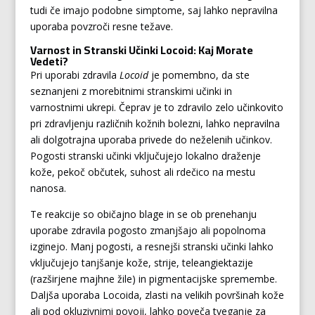
tudi če imajo podobne simptome, saj lahko nepravilna
uporaba povzroči resne težave.
Varnost in Stranski Učinki Locoid: Kaj Morate
Vedeti?
Pri uporabi zdravila
Locoid
je pomembno, da ste
seznanjeni z morebitnimi stranskimi učinki in
varnostnimi ukrepi. Čeprav je to zdravilo zelo učinkovito
pri zdravljenju različnih kožnih bolezni, lahko nepravilna
ali dolgotrajna uporaba privede do neželenih učinkov.
Pogosti stranski učinki vključujejo lokalno draženje
kože, pekoč občutek, suhost ali rdečico na mestu
nanosa.
Te reakcije so običajno blage in se ob prenehanju
uporabe zdravila pogosto zmanjšajo ali popolnoma
izginejo. Manj pogosti, a resnejši stranski učinki lahko
vključujejo tanjšanje kože, strije, teleangiektazije
(razširjene majhne žile) in pigmentacijske spremembe.
Daljša uporaba Locoida, zlasti na velikih površinah kože
ali pod okluzivnimi povoji, lahko poveča tveganje za