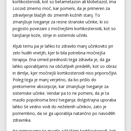
kortikosteroidi, kot so betametazon ali klobetazol, ima
Locoid zmerno moč, kar pomeni, da je primeren za
zdravljenje blažjih do zmernih kožnih stanj. To
zmanjšuje tveganje za resne stranske učinke, ki so
pogosto povezani z močnejšimi kortikosteroidi, kot so
tanjšanje kože, strije in sistemski učinki.
Kljub temu pa je lahko to zdravilo manj učinkovito pri
zelo hudih vnetjih, kjer bi bila potrebna močnejša
terapija. Ena izmed prednosti tega zdravila je, da ga
lahko uporabljamo na občutljivih predelih, kot so obraz
in dimlje, kjer močnejši kortikosteroidi niso priporočljivi.
Poleg tega je manj verjetno, da bo prišlo do
prekomerne absorpcije, kar zmanjšuje tveganje za
sistemske učinke. Vendar pa to ne pomeni, da je ta
mazilo popolnoma brez tveganja; dolgotrajna uporaba
lahko še vedno vodi do neželenih učinkov, zato je
pomembno, da se ga uporablja natančno po navodilih
zdravnika.
Ko primerjamo to mazilo z blažjimi kortikosteroidi, kot