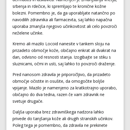
srbenja in rdečice, ki spremljajo te kronične kožne
bolezni. Pomembno je, da ga uporabljate natančno po
navodilih zdravnika ali farmacevta, saj lahko napačna
uporaba zmanjša njegovo učinkovitost ali celo povzroči
neželene učinke.
Kremo ali mazilo Locoid nanesite v tankem sloju na
prizadeto območje kože, običajno enkrat ali dvakrat na
dan, odvisno od resnosti stanja. Izogibajte se stiku s
sluznicami, očmi in usti, saj lahko to povzroči draženje.
Pred nanosom zdravila je priporočljivo, da prizadeto
območje očistite in osušite, da omogočite boljše
vpijanje. Mazilo je namenjeno za kratkotrajno uporabo,
običajno do dva tedna, razen če vam zdravnik ne
svetuje drugače.
Daljša uporaba brez zdravniškega nadzora lahko
privede do tanjšanja kože ali drugih stranskih učinkov.
Poleg tega je pomembno, da zdravila ne prekinete