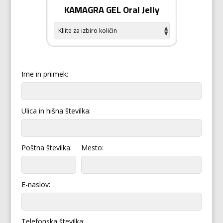
odiziak
KAMAGRA GEL Oral Jelly
KAMA
Ime in priimek:
Ulica in hišna številka:
Poštna številka:
Mesto:
E-naslov:
Telefonska številka: