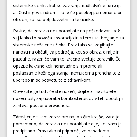
sistemske učinke, kot so zaviranje nadledvične funkcije
ali Cushingov sindrom. To je še posebej pomembno pri
otrocih, saj so bolj dovzetni za te učinke.
Pazite, da zdravila ne uporabljate na poškodovani koži,
saj lahko to poveča absorpcijo in s tem tudi tveganje za
sistemske neželene učinke. Prav tako se izogibajte
nanosu na občutljiva področja, kot so obraz, dimlje in
pazduhe, razen če vam to izrecno svetuje zdravnik. Če
opazite kakršne koli nenavadne simptome ali
poslabšanje kožnega stanja, nemudoma prenehajte z
uporabo in se posvetujte z zdravnikom.
Obvestite ga tudi, če ste noseči, dojite ali načrtujete
nosečnost, saj uporaba kortikosteroidov v teh obdobjih
zahteva posebno previdnost.
Zdravljenje s tem zdravilom naj bo čim krajše, zato je
pomembno, da zdravila ne uporabljate dlje, kot vam je
predpisano. Prav tako ni priporočljivo nenadoma