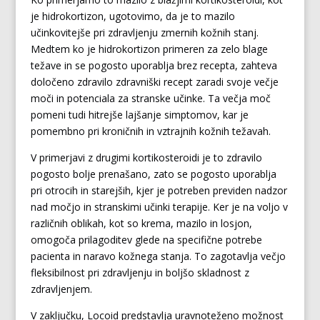
je hidrokortizon, ugotovimo, da je to mazilo
učinkovitejše pri zdravljenju zmernih kožnih stanj.
Medtem ko je hidrokortizon primeren za zelo blage
težave in se pogosto uporablja brez recepta, zahteva
določeno zdravilo zdravniški recept zaradi svoje večje
moči in potenciala za stranske učinke. Ta večja moč
pomeni tudi hitrejše lajšanje simptomov, kar je
pomembno pri kroničnih in vztrajnih kožnih težavah.
V primerjavi z drugimi kortikosteroidi je to zdravilo
pogosto bolje prenašano, zato se pogosto uporablja
pri otrocih in starejših, kjer je potreben previden nadzor
nad močjo in stranskimi učinki terapije. Ker je na voljo v
različnih oblikah, kot so krema, mazilo in losjon,
omogoča prilagoditev glede na specifične potrebe
pacienta in naravo kožnega stanja. To zagotavlja večjo
fleksibilnost pri zdravljenju in boljšo skladnost z
zdravljenjem.
V zaključku, Locoid predstavlja uravnoteženo možnost