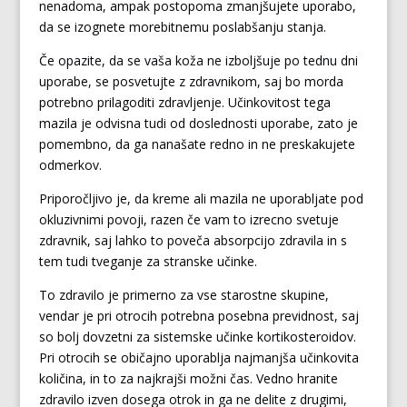
nenadoma, ampak postopoma zmanjšujete uporabo,
da se izognete morebitnemu poslabšanju stanja.
Če opazite, da se vaša koža ne izboljšuje po tednu dni
uporabe, se posvetujte z zdravnikom, saj bo morda
potrebno prilagoditi zdravljenje. Učinkovitost tega
mazila je odvisna tudi od doslednosti uporabe, zato je
pomembno, da ga nanašate redno in ne preskakujete
odmerkov.
Priporočljivo je, da kreme ali mazila ne uporabljate pod
okluzivnimi povoji, razen če vam to izrecno svetuje
zdravnik, saj lahko to poveča absorpcijo zdravila in s
tem tudi tveganje za stranske učinke.
To zdravilo je primerno za vse starostne skupine,
vendar je pri otrocih potrebna posebna previdnost, saj
so bolj dovzetni za sistemske učinke kortikosteroidov.
Pri otrocih se običajno uporablja najmanjša učinkovita
količina, in to za najkrajši možni čas. Vedno hranite
zdravilo izven dosega otrok in ga ne delite z drugimi,