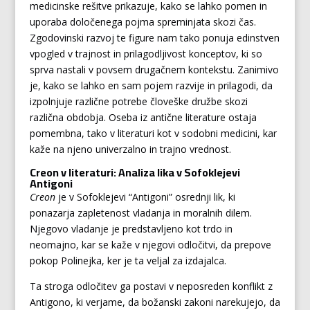
medicinske rešitve prikazuje, kako se lahko pomen in
uporaba določenega pojma spreminjata skozi čas.
Zgodovinski razvoj te figure nam tako ponuja edinstven
vpogled v trajnost in prilagodljivost konceptov, ki so
sprva nastali v povsem drugačnem kontekstu. Zanimivo
je, kako se lahko en sam pojem razvije in prilagodi, da
izpolnjuje različne potrebe človeške družbe skozi
različna obdobja. Oseba iz antične literature ostaja
pomembna, tako v literaturi kot v sodobni medicini, kar
kaže na njeno univerzalno in trajno vrednost.
Creon v literaturi: Analiza lika v Sofoklejevi
Antigoni
Creon
je v Sofoklejevi “Antigoni” osrednji lik, ki
ponazarja zapletenost vladanja in moralnih dilem.
Njegovo vladanje je predstavljeno kot trdo in
neomajno, kar se kaže v njegovi odločitvi, da prepove
pokop Polinejka, ker je ta veljal za izdajalca.
Ta stroga odločitev ga postavi v neposreden konflikt z
Antigono, ki verjame, da božanski zakoni narekujejo, da