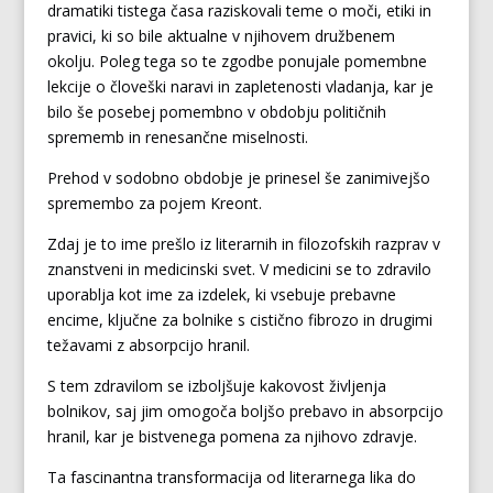
dramatiki tistega časa raziskovali teme o moči, etiki in
pravici, ki so bile aktualne v njihovem družbenem
okolju. Poleg tega so te zgodbe ponujale pomembne
lekcije o človeški naravi in zapletenosti vladanja, kar je
bilo še posebej pomembno v obdobju političnih
sprememb in renesančne miselnosti.
Prehod v sodobno obdobje je prinesel še zanimivejšo
spremembo za pojem Kreont.
Zdaj je to ime prešlo iz literarnih in filozofskih razprav v
znanstveni in medicinski svet. V medicini se to zdravilo
uporablja kot ime za izdelek, ki vsebuje prebavne
encime, ključne za bolnike s cistično fibrozo in drugimi
težavami z absorpcijo hranil.
S tem zdravilom se izboljšuje kakovost življenja
bolnikov, saj jim omogoča boljšo prebavo in absorpcijo
hranil, kar je bistvenega pomena za njihovo zdravje.
Ta fascinantna transformacija od literarnega lika do