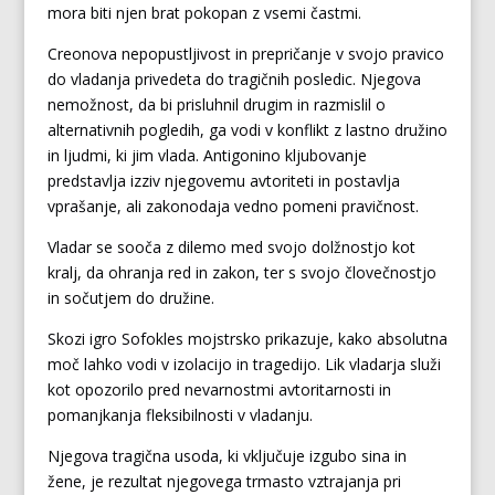
mora biti njen brat pokopan z vsemi častmi.
Creonova nepopustljivost in prepričanje v svojo pravico
do vladanja privedeta do tragičnih posledic. Njegova
nemožnost, da bi prisluhnil drugim in razmislil o
alternativnih pogledih, ga vodi v konflikt z lastno družino
in ljudmi, ki jim vlada. Antigonino kljubovanje
predstavlja izziv njegovemu avtoriteti in postavlja
vprašanje, ali zakonodaja vedno pomeni pravičnost.
Vladar se sooča z dilemo med svojo dolžnostjo kot
kralj, da ohranja red in zakon, ter s svojo človečnostjo
in sočutjem do družine.
Skozi igro Sofokles mojstrsko prikazuje, kako absolutna
moč lahko vodi v izolacijo in tragedijo. Lik vladarja služi
kot opozorilo pred nevarnostmi avtoritarnosti in
pomanjkanja fleksibilnosti v vladanju.
Njegova tragična usoda, ki vključuje izgubo sina in
žene, je rezultat njegovega trmasto vztrajanja pri