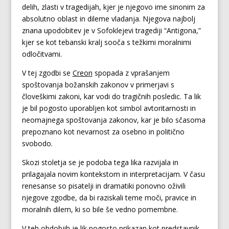
delih, zlasti v tragedijah, kjer je njegovo ime sinonim za
absolutno oblast in dileme vladanja. Njegova najbolj
znana upodobitev je v Sofoklejevi tragediji “Antigona,”
kjer se kot tebanski kralj sooča s težkimi moralnimi
odločitvami.
V tej zgodbi se
Creon
spopada z vprašanjem
spoštovanja božanskih zakonov v primerjavi s
človeškimi zakoni, kar vodi do tragičnih posledic. Ta lik
je bil pogosto uporabljen kot simbol avtoritarnosti in
neomajnega spoštovanja zakonov, kar je bilo sčasoma
prepoznano kot nevarnost za osebno in politično
svobodo.
Skozi stoletja se je podoba tega lika razvijala in
prilagajala novim kontekstom in interpretacijam. V času
renesanse so pisatelji in dramatiki ponovno oživili
njegove zgodbe, da bi raziskali teme moči, pravice in
moralnih dilem, ki so bile še vedno pomembne.
V teh obdobjih je lik pogosto prikazan kot predstavnik