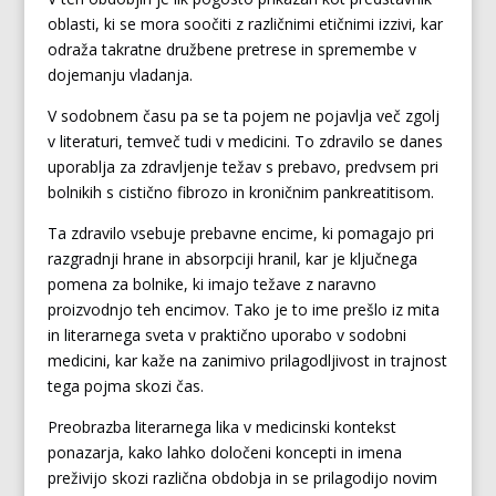
oblasti, ki se mora soočiti z različnimi etičnimi izzivi, kar
odraža takratne družbene pretrese in spremembe v
dojemanju vladanja.
V sodobnem času pa se ta pojem ne pojavlja več zgolj
v literaturi, temveč tudi v medicini. To zdravilo se danes
uporablja za zdravljenje težav s prebavo, predvsem pri
bolnikih s cistično fibrozo in kroničnim pankreatitisom.
Ta zdravilo vsebuje prebavne encime, ki pomagajo pri
razgradnji hrane in absorpciji hranil, kar je ključnega
pomena za bolnike, ki imajo težave z naravno
proizvodnjo teh encimov. Tako je to ime prešlo iz mita
in literarnega sveta v praktično uporabo v sodobni
medicini, kar kaže na zanimivo prilagodljivost in trajnost
tega pojma skozi čas.
Preobrazba literarnega lika v medicinski kontekst
ponazarja, kako lahko določeni koncepti in imena
preživijo skozi različna obdobja in se prilagodijo novim