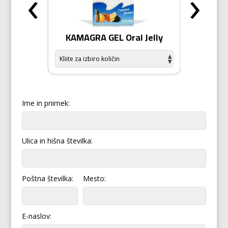
‹
›
odiziak
KAMAGRA GEL Oral Jelly
KAMA
Ime in priimek:
Ulica in hišna številka:
Poštna številka:
Mesto:
E-naslov: