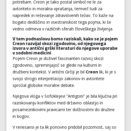
potrebam. Creon je tako postal simbol ne le za
avtoriteto in moralna vprašanja, temveč tudi za
napredek in reševanje zdravstvenih težav. To kaže na
bogato dediščino in vsestranskost tega pojma, ki še
vedno odmeva v različnih sferah človeškega življenja.
V tem podnaslovu bomo raziskali, kako se je pojem
Creon razvijal skozi zgodovino, od njegovega
izvora v antični grški literaturi do njegove uporabe
v sodobni medicini
Pojem Creon je doživel fascinanten razvoj skozi
zgodovino, spreminjajoč se glede na kulturni in
družbeni kontekst. V antični Grčiji je bil
Creon
lik, ki je s
svojo strogo interpretacijo zakonov in avtoritete
sprožal globoke moralne debate.
Njegova vloga v Sofoklejevi “Antigoni” je bila ključna pri
raziskovanju konfliktov med državno oblastjo in
posameznikovimi pravicami ter dolžnostmi do družine
in bogov.
V renesansi je ta lik ponovno pridobil pozornost, saj so