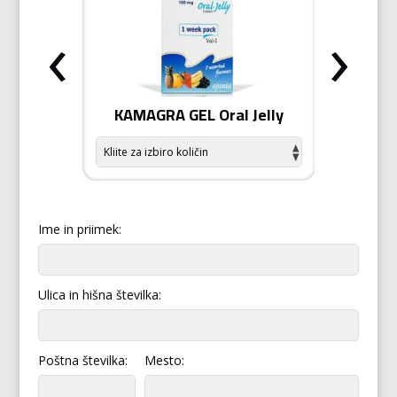
‹
›
odiziak
KAMAGRA GEL Oral Jelly
KAMA
Ime in priimek:
Ulica in hišna številka:
Poštna številka:
Mesto: