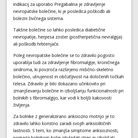
indikacij za uporabo Pregabalina je zdravljenje
nevropatske bolečine, ki je posledica poškodb ali
bolezni živčnega sistema.
Takšne bolečine so lahko posledica diabetične
nevropatije, herpesa zoster (postherpetična nevralgija)
ali poškodb hrbtenjače.
Poleg nevropatske bolečine se to zdravilo pogosto
uporablja tudi za zdravljenje fibromialgije, kroničnega
sindroma, ki povzroča razširjeno mišično-skeletno
bolečino, utrujenost in občutljivost na določenih točkah
telesa. Zdravilo je bilo dokazano učinkovito pri
zmanjševanju bolečine in izboljšanju funkcionalnosti pri
bolnikih s fibromialgijo, kar vodi k boljši kakovosti
življenja.
Za bolnike z generalizirano anksiozno motnjo je to
zdravilo lahko koristno zaradi svojih anksiolitičnih
lastnosti. S tem, ko zmanjša simptome anksioznosti,
pomaga bolnikom bolje obvladati stres in izboljšati