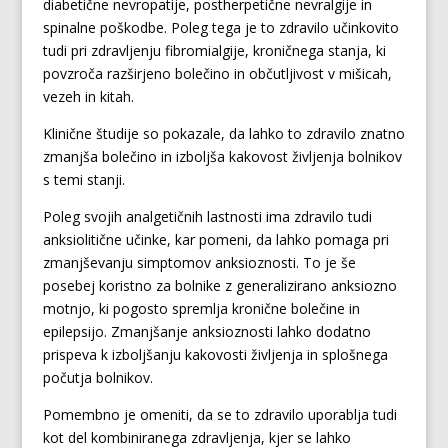
diabetične nevropatije, postherpetične nevralgije in
spinalne poškodbe. Poleg tega je to zdravilo učinkovito
tudi pri zdravljenju fibromialgije, kroničnega stanja, ki
povzroča razširjeno bolečino in občutljivost v mišicah,
vezeh in kitah.
Klinične študije so pokazale, da lahko to zdravilo znatno
zmanjša bolečino in izboljša kakovost življenja bolnikov
s temi stanji.
Poleg svojih analgetičnih lastnosti ima zdravilo tudi
anksiolitične učinke, kar pomeni, da lahko pomaga pri
zmanjševanju simptomov anksioznosti. To je še
posebej koristno za bolnike z generalizirano anksiozno
motnjo, ki pogosto spremlja kronične bolečine in
epilepsijo. Zmanjšanje anksioznosti lahko dodatno
prispeva k izboljšanju kakovosti življenja in splošnega
počutja bolnikov.
Pomembno je omeniti, da se to zdravilo uporablja tudi
kot del kombiniranega zdravljenja, kjer se lahko