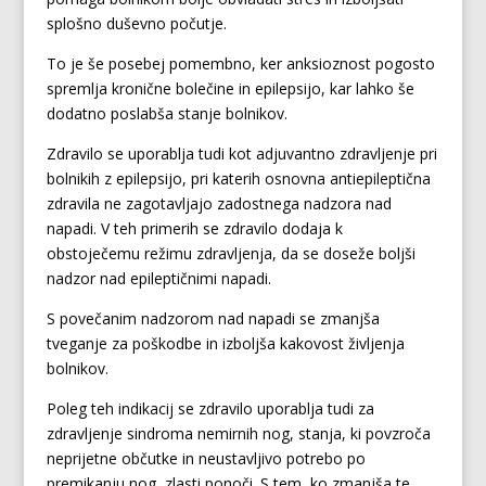
splošno duševno počutje.
To je še posebej pomembno, ker anksioznost pogosto
spremlja kronične bolečine in epilepsijo, kar lahko še
dodatno poslabša stanje bolnikov.
Zdravilo se uporablja tudi kot adjuvantno zdravljenje pri
bolnikih z epilepsijo, pri katerih osnovna antiepileptična
zdravila ne zagotavljajo zadostnega nadzora nad
napadi. V teh primerih se zdravilo dodaja k
obstoječemu režimu zdravljenja, da se doseže boljši
nadzor nad epileptičnimi napadi.
S povečanim nadzorom nad napadi se zmanjša
tveganje za poškodbe in izboljša kakovost življenja
bolnikov.
Poleg teh indikacij se zdravilo uporablja tudi za
zdravljenje sindroma nemirnih nog, stanja, ki povzroča
neprijetne občutke in neustavljivo potrebo po
premikanju nog, zlasti ponoči. S tem, ko zmanjša te