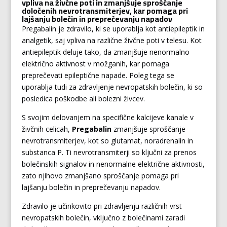
vpliva na živčne poti in zmanjšuje sproščanje
določenih nevrotransmiterjev, kar pomaga pri
lajšanju bolečin in preprečevanju napadov
Pregabalin je zdravilo, ki se uporablja kot antiepileptik in
analgetik, saj vpliva na različne živčne poti v telesu. Kot
antiepileptik deluje tako, da zmanjšuje nenormalno
električno aktivnost v možganih, kar pomaga
preprečevati epileptične napade. Poleg tega se
uporablja tudi za zdravljenje nevropatskih bolečin, ki so
posledica poškodbe ali bolezni živcev.
S svojim delovanjem na specifične kalcijeve kanale v
živčnih celicah,
Pregabalin
zmanjšuje sproščanje
nevrotransmiterjev, kot so glutamat, noradrenalin in
substanca P. Ti nevrotransmiterji so ključni za prenos
bolečinskih signalov in nenormalne električne aktivnosti,
zato njihovo zmanjšano sproščanje pomaga pri
lajšanju bolečin in preprečevanju napadov.
Zdravilo je učinkovito pri zdravljenju različnih vrst
nevropatskih bolečin, vključno z bolečinami zaradi