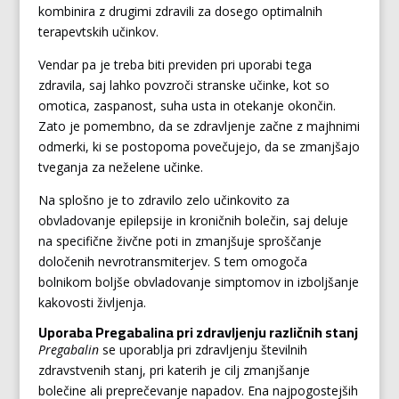
kombinira z drugimi zdravili za dosego optimalnih
terapevtskih učinkov.
Vendar pa je treba biti previden pri uporabi tega
zdravila, saj lahko povzroči stranske učinke, kot so
omotica, zaspanost, suha usta in otekanje okončin.
Zato je pomembno, da se zdravljenje začne z majhnimi
odmerki, ki se postopoma povečujejo, da se zmanjšajo
tveganja za neželene učinke.
Na splošno je to zdravilo zelo učinkovito za
obvladovanje epilepsije in kroničnih bolečin, saj deluje
na specifične živčne poti in zmanjšuje sproščanje
določenih nevrotransmiterjev. S tem omogoča
bolnikom boljše obvladovanje simptomov in izboljšanje
kakovosti življenja.
Uporaba Pregabalina pri zdravljenju različnih stanj
Pregabalin
se uporablja pri zdravljenju številnih
zdravstvenih stanj, pri katerih je cilj zmanjšanje
bolečine ali preprečevanje napadov. Ena najpogostejših