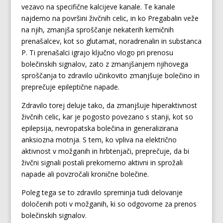
vezavo na specifične kalcijeve kanale. Te kanale
najdemo na površini živčnih celic, in ko Pregabalin veže
na njih, zmanjša sproščanje nekaterih kemičnih
prenašalcev, kot so glutamat, noradrenalin in substanca
P. Ti prenašalci igrajo ključno vlogo pri prenosu
bolečinskih signalov, zato z zmanjšanjem njihovega
sproščanja to zdravilo učinkovito zmanjšuje bolečino in
preprečuje epileptične napade.
Zdravilo torej deluje tako, da zmanjšuje hiperaktivnost
živčnih celic, kar je pogosto povezano s stanji, kot so
epilepsija, nevropatska bolečina in generalizirana
anksiozna motnja. S tem, ko vpliva na električno
aktivnost v možganih in hrbtenjači, preprečuje, da bi
živčni signali postali prekomerno aktivni in sprožali
napade ali povzročali kronične bolečine.
Poleg tega se to zdravilo spreminja tudi delovanje
določenih poti v možganih, ki so odgovorne za prenos
bolečinskih signalov.