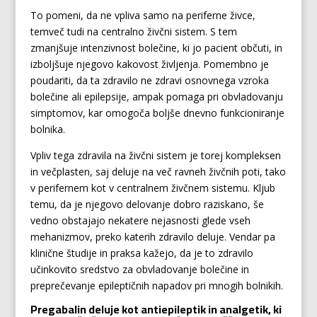
To pomeni, da ne vpliva samo na periferne živce,
temveč tudi na centralno živčni sistem. S tem
zmanjšuje intenzivnost bolečine, ki jo pacient občuti, in
izboljšuje njegovo kakovost življenja. Pomembno je
poudariti, da ta zdravilo ne zdravi osnovnega vzroka
bolečine ali epilepsije, ampak pomaga pri obvladovanju
simptomov, kar omogoča boljše dnevno funkcioniranje
bolnika.
Vpliv tega zdravila na živčni sistem je torej kompleksen
in večplasten, saj deluje na več ravneh živčnih poti, tako
v perifernem kot v centralnem živčnem sistemu. Kljub
temu, da je njegovo delovanje dobro raziskano, še
vedno obstajajo nekatere nejasnosti glede vseh
mehanizmov, preko katerih zdravilo deluje. Vendar pa
klinične študije in praksa kažejo, da je to zdravilo
učinkovito sredstvo za obvladovanje bolečine in
preprečevanje epileptičnih napadov pri mnogih bolnikih.
Pregabalin deluje kot antiepileptik in analgetik, ki