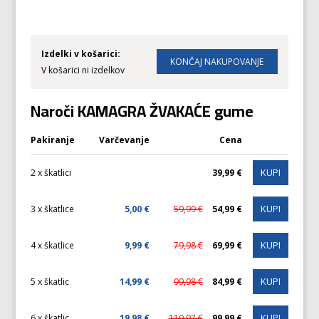
Izdelki v košarici:
V košarici ni izdelkov
Naroči KAMAGRA ŽVAKAĆE gume
Pakiranje
Varčevanje
Cena
KUPI
2 x škatlici
39,99 €
KUPI
3 x škatlice
5,00 €
59,99 €
54,99 €
KUPI
4 x škatlice
9,99 €
79,98 €
69,99 €
KUPI
5 x škatlic
14,99 €
99,98 €
84,99 €
KUPI
6 x škatlic
19,98 €
119,97 €
99,99 €