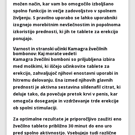
možen način, kar vam bo omogočilo izboljšano
spolno funkcijo in večje zadovoljstvo v spolnem
življenju. S pravilno uporabo se lahko uporabniki
izognejo morebitnim nevšečnostim in popolnoma
izkoristijo prednosti, ki jih te tablete za erekcijo
ponujajo.
Varnost in stranski učinki Kamagra žvečilnih
bombonov: Kaj morate vedeti
Kamagra žvečilni bomboni so priljubljena izbira
med moškimi, ki iščejo učinkovite tablete za
erekcijo, zahvaljujoč njihovi enostavni uporabi in
hitremu delovanju. Ena izmed njihovih glavnih
prednosti je aktivna sestavina sildenafil citrat, ki
deluje tako, da povečuje pretok krvi v penis, kar
omogoča doseganje in vzdrževanje trde erekcije
ob spolni stimulaciji.
Za optimalne rezultate je priporočljivo zaužiti eno
žvečilno tableto približno 30 minut do eno uro
pred spolno aktivnostjo. Vsebujejo tudi različne