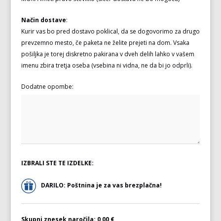
Način dostave
:
Kurir vas bo pred dostavo poklical, da se dogovorimo za drugo
prevzemno mesto, če paketa ne želite prejeti na dom. Vsaka
pošiljka je torej diskretno pakirana v dveh delih lahko v vašem
imenu zbira tretja oseba (vsebina ni vidna, ne da bi jo odprli).
Dodatne opombe:
IZBRALI STE TE IZDELKE:
DARILO: Poštnina je za vas brezplačna!
Skupni znesek naročila:
0,00 €