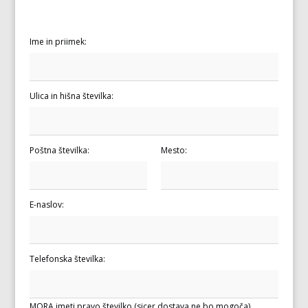
Ime in priimek:
Ulica in hišna številka:
Poštna številka:
Mesto:
E-naslov:
Telefonska številka:
MORA imeti pravo številko (sicer dostava ne bo mogoča)