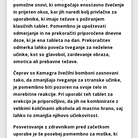
pomožne snovi, ki omogočajo enostavno žvečenje
in prijeten okus, kar jih naredi bolj privlačne za
uporabnike, ki imajo težave s požiranjem
klasičnih tablet. Pomembno je upoštevati
odmerjanje in ne prekoračiti priporočene dnevne
doze, ki je ena tableta na dan. Prekoračitev
odmerka lahko poveča tveganje za neželene
učinke, kot so glavobol, zardevanje obraza,
omotica ali prebavne težave.
Čeprav so Kamagra žvečilni bomboni zasnovani
tako, da zmanjšajo tveganje za stranske učinke,
je pomembno biti pozoren na svoje telo in
morebitne reakcije. Pri uporabi teh tablet za
erekcijo je priporočljivo, da jih ne kombinirate z
velikimi količinami alkohola ali mastno hrano, saj
lahko to zmanjša njihovo učinkovitost.
Posvetovanje z zdravnikom pred začetkom
uporabe je še posebej pomembno za moške, ki