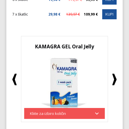
KUPI
7 x škatlic
29,98 €
139,97 €
109,99 €
KAMAGRA GEL Oral Jelly
K