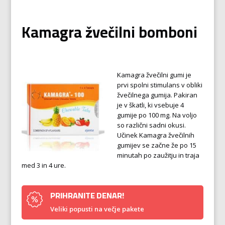
Kamagra žvečilni bomboni
Kamagra žvečilni gumi je
prvi spolni stimulans v obliki
žvečilnega gumija. Pakiran
je v škatli, ki vsebuje 4
gumije po 100 mg. Na voljo
so različni sadni okusi.
Učinek Kamagra žvečilnih
gumijev se začne že po 15
minutah po zaužitju in traja
med 3 in 4 ure.
PRIHRANITE DENAR!
Veliki popusti na večje pakete