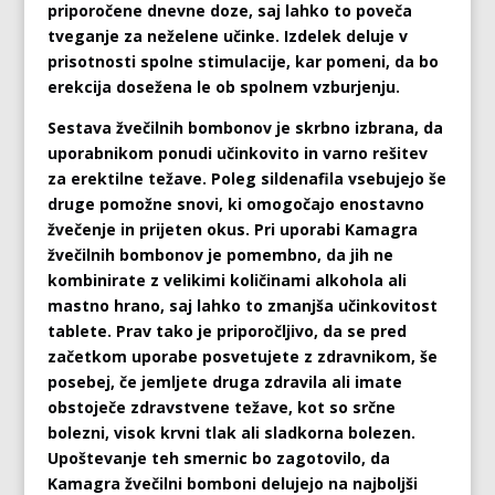
priporočene dnevne doze, saj lahko to poveča
tveganje za neželene učinke. Izdelek deluje v
prisotnosti spolne stimulacije, kar pomeni, da bo
erekcija dosežena le ob spolnem vzburjenju.
Sestava žvečilnih bombonov je skrbno izbrana, da
uporabnikom ponudi učinkovito in varno rešitev
za erektilne težave. Poleg sildenafila vsebujejo še
druge pomožne snovi, ki omogočajo enostavno
žvečenje in prijeten okus. Pri uporabi Kamagra
žvečilnih bombonov je pomembno, da jih ne
kombinirate z velikimi količinami alkohola ali
mastno hrano, saj lahko to zmanjša učinkovitost
tablete. Prav tako je priporočljivo, da se pred
začetkom uporabe posvetujete z zdravnikom, še
posebej, če jemljete druga zdravila ali imate
obstoječe zdravstvene težave, kot so srčne
bolezni, visok krvni tlak ali sladkorna bolezen.
Upoštevanje teh smernic bo zagotovilo, da
Kamagra žvečilni bomboni delujejo na najboljši