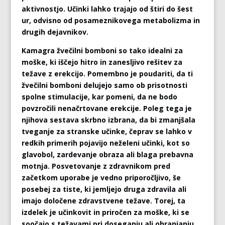
aktivnostjo. Učinki lahko trajajo od štiri do šest
ur, odvisno od posameznikovega metabolizma in
drugih dejavnikov.
Kamagra žvečilni bomboni so tako idealni za
moške, ki iščejo hitro in zanesljivo rešitev za
težave z erekcijo. Pomembno je poudariti, da ti
žvečilni bomboni delujejo samo ob prisotnosti
spolne stimulacije, kar pomeni, da ne bodo
povzročili nenačrtovane erekcije. Poleg tega je
njihova sestava skrbno izbrana, da bi zmanjšala
tveganje za stranske učinke, čeprav se lahko v
redkih primerih pojavijo neželeni učinki, kot so
glavobol, zardevanje obraza ali blaga prebavna
motnja. Posvetovanje z zdravnikom pred
začetkom uporabe je vedno priporočljivo, še
posebej za tiste, ki jemljejo druga zdravila ali
imajo določene zdravstvene težave. Torej, ta
izdelek je učinkovit in priročen za moške, ki se
soočajo s težavami pri doseganju ali ohranjanju