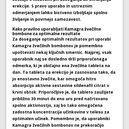
erekcije. S pravo uporabo in ustreznim
odmerjanjem lahko bistveno izboljšajo spolno
življenje in povrnejo samozavest.
Kako pravilno uporabljati Kamagra žvečilne
bombone za optimalne rezultate
Za doseganje optimalnih rezultatov pri uporabi
Kamagra žvečilnih bombonov je pomembno
upoštevati nekaj ključnih smernic. Najprej, vsak
uporabnik naj se dosledno drži priporočenega
odmerka, ki je običajno ena žvečilna tableta na
dan. Ta tableta za erekcijo je zasnovana tako, da
jo enostavno žvečite, kar omogoča hitro
absorpcijo aktivne sestavine sildenafil citrat v
krvni obtok. Priporočljivo je, da tableto zaužijete
približno 30 minut do eno uro pred načrtovano
spolno aktivnostjo, saj bo tako omogočena
zadostna koncentracija učinkovine v telesu za
optimalen učinek. Pomembno je, da uporabniki
Kamagra žvečilnih bombonov ne prekoračijo