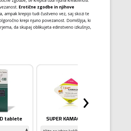
rotične zgodbe, se krepita tudi njuna kreativnost
ovezanost.
Erotične zgodbe in njihove
, ampak krepijo tudi čustveno vez, saj skozi te
dolgoročno krepi njuno povezanost. Domišljija, ki
jema, da skupaj oblikujeta edinstveno izkušnjo,
›
 tablete
SUPER KAMAGRA tablete
KA