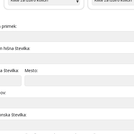
 priimek:
in hišna številka:
 številka:
Mesto:
lov:
onska številka: