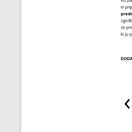
Ko par
in pr
predn
zgodb
se pr
ki ju
DODA
‹
VIAGRA za ženske
ŠPANSKA MUHA afrodiziak