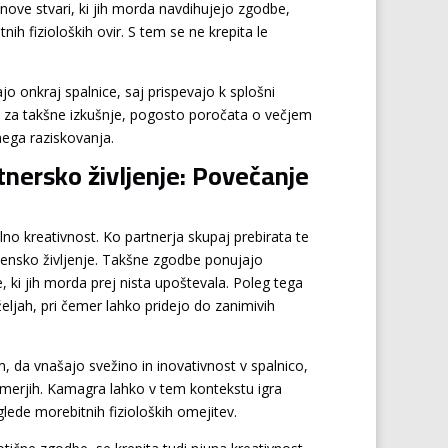
 nove stvari, ki jih morda navdihujejo zgodbe,
 fizioloških ovir. S tem se ne krepita le
jo onkraj spalnice, saj prispevajo k splošni
a za takšne izkušnje, pogosto poročata o večjem
nega raziskovanja.
tnersko življenje: Povečanje
no kreativnost. Ko partnerja skupaj prebirata te
bezensko življenje. Takšne zgodbe ponujajo
, ki jih morda prej nista upoštevala. Poleg tega
ljah, pri čemer lahko pridejo do zanimivih
m, da vnašajo svežino in inovativnost v spalnico,
azmerjih. Kamagra lahko v tem kontekstu igra
lede morebitnih fizioloških omejitev.