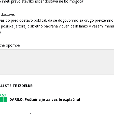
imeti pravo številko (sicer dostava ne bo mogoča)
 dostave:
 vas bo pred dostavo poklical, da se dogovorimo za drugo prevzemno 
pošiljka je torej diskretno pakirana v dveh delih lahko v vašem imenu 
).
tne opombe:
LI STE TE IZDELKE:
DARILO: Poštnina je za vas brezplačna!