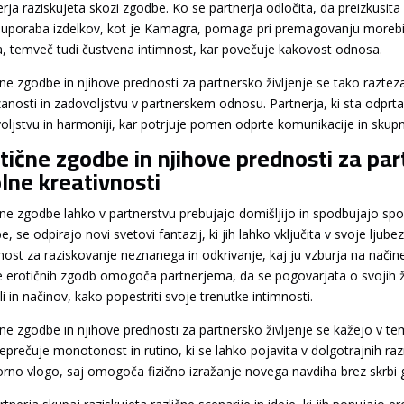
erja raziskujeta skozi zgodbe. Ko se partnerja odločita, da preizkusita
 uporaba izdelkov, kot je Kamagra, pomaga pri premagovanju morebitnih
na, temveč tudi čustvena intimnost, kar povečuje kakovost odnosa.
čne zgodbe in njihove prednosti za partnersko življenje se tako razteza
anosti in zadovoljstvu v partnerskem odnosu. Partnerja, ki sta odprt
oljstvu in harmoniji, kar potrjuje pomen odprte komunikacije in skup
tične zgodbe in njihove prednosti za par
lne kreativnosti
čne zgodbe lahko v partnerstvu prebujajo domišljijo in spodbujajo spol
, se odpirajo novi svetovi fantazij, ki jih lahko vključita v svoje lju
žnost za raziskovanje neznanega in odkrivanje, kaj ju vzburja na načine
e erotičnih zgodb omogoča partnerjema, da se pogovarjata o svojih že
i in načinov, kako popestriti svoje trenutke intimnosti.
čne zgodbe in njihove prednosti za partnersko življenje se kažejo v te
reprečuje monotonost in rutino, ki se lahko pojavita v dolgotrajnih r
rno vlogo, saj omogoča fizično izražanje novega navdiha brez skrbi g