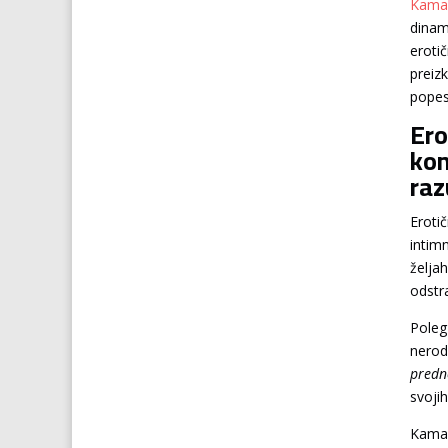
Kama
dinam
eroti
preiz
popes
Ero
kom
raz
Eroti
intimn
želja
odstr
Poleg
nerod
predno
svojih
Kamag