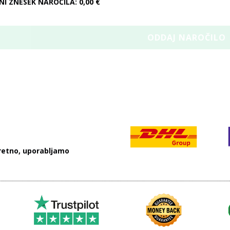
NI ZNESEK NAROČILA:
0,00 €
skretno, uporabljamo