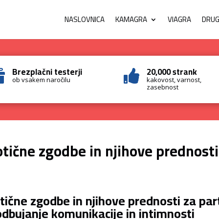
NASLOVNICA
KAMAGRA
VIAGRA
DRUGI
Brezplačni testerji
20,000 strank


ob vsakem naročilu
kakovost, varnost,
zasebnost
otične zgodbe in njihove prednosti
tične zgodbe in njihove prednosti za part
dbujanje komunikacije in intimnosti