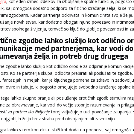
gra
, kot eden izmed izdelkov za izboljšanje spolne funkcije, pogosto 
ik, saj omogoča dodatno podporo za fizično izražanje želja, ki se mo
čnimi zgodbami. Kadar partnerja odkrivata in komunicirata svoje želje,
kušanje novih stvari, kar dodatno obogati njuno povezavo in intimnos
tritev spolnega življenja, temveč so ključ do globlje povezanosti in 
tične zgodbe lahko služijo kot odlično o
unikacije med partnerjema, kar vodi do 
umevanja želja in potreb drug drugega
čne zgodbe lahko služijo kot odlično orodje za odpiranje komunikacij
osti. Ko se partnerja skupaj odločita prebirati ali poslušati te zgodbe
h, fantazijah in mejah, kar je ključnega pomena za zdravo in zadovolju
ani ovire in tabuje, ki pogosto omejujejo svobodno izražanje spolne id
 tega lahko skupno branje ali poslušanje erotičnih zgodb stimulira razp
ne za obravnavanje, kar vodi do večje stopnje razumevanja in prilaga
sti za partnersko življenje
torej vključujejo tudi povečanje zaupanja, s
 najglobljih želja brez strahu pred obsojanjem ali zavrnitvijo.
ra lahko v tem kontekstu služi kot dodatna podpora, saj omogoča, da se 