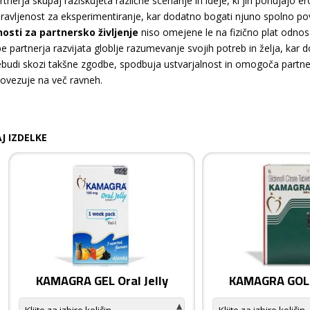
tnerja skupaj raziskujeta različne scenarije in ideje, ki jih ponujajo e
ipravljenost za eksperimentiranje, kar dodatno bogati njuno spolno p
osti za partnersko življenje
niso omejene le na fizično plat odnosa
e partnerja razvijata globlje razumevanje svojih potreb in želja, kar 
ebudi skozi takšne zgodbe, spodbuja ustvarjalnost in omogoča partner
 povezuje na več ravneh.
J IZDELKE
KAMAGRA GEL Oral Jelly
KAMAGRA GOLD