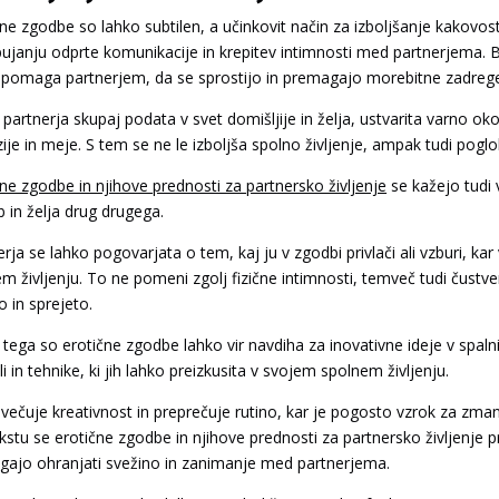
čne zgodbe so lahko subtilen, a učinkovit način za izboljšanje kakovost
ujanju odprte komunikacije in krepitev intimnosti med partnerjema. B
 pomaga partnerjem, da se sprostijo in premagajo morebitne zadrege 
partnerja skupaj podata v svet domišljije in želja, ustvarita varno oko
zije in meje. S tem se ne le izboljša spolno življenje, ampak tudi po
čne zgodbe in njihove prednosti za partnersko življenje
se kažejo tudi
b in želja drug drugega.
rja se lahko pogovarjata o tem, kaj ju v zgodbi privlači ali vzburi, kar
em življenju. To ne pomeni zgolj fizične intimnosti, temveč tudi čustv
o in sprejeto.
 tega so erotične zgodbe lahko vir navdiha za inovativne ideje v spaln
i in tehnike, ki jih lahko preizkusita v svojem spolnem življenju.
večuje kreativnost in preprečuje rutino, kar je pogosto vzrok za zma
kstu se erotične zgodbe in njihove prednosti za partnersko življenje 
ajo ohranjati svežino in zanimanje med partnerjema.