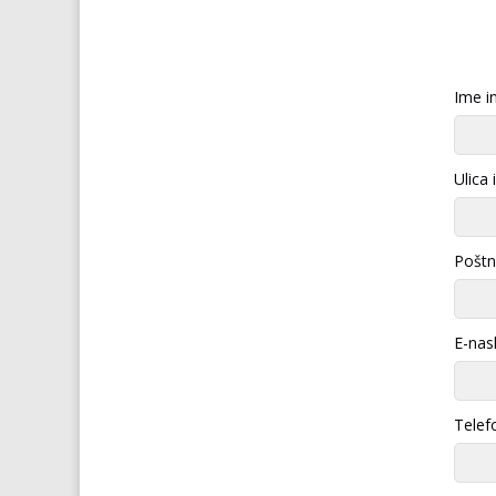
Ime in
Ulica 
Poštna
E-nas
Telef