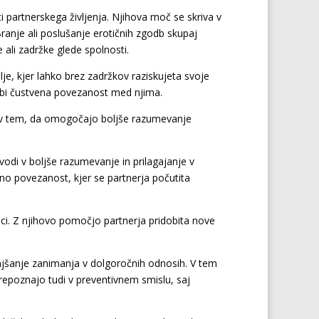
i partnerskega življenja. Njihova moč se skriva v
ranje ali poslušanje erotičnih zgodb skupaj
ali zadržke glede spolnosti.
lje, kjer lahko brez zadržkov raziskujeta svoje
globi čustvena povezanost med njima.
 v tem, da omogočajo boljše razumevanje
 vodi v boljše razumevanje in prilagajanje v
eno povezanost, kjer se partnerja počutita
ici. Z njihovo pomočjo partnerja pridobita nove
njšanje zanimanja v dolgoročnih odnosih. V tem
prepoznajo tudi v preventivnem smislu, saj