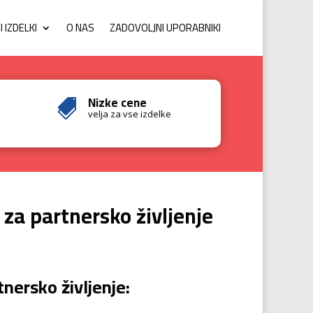
 IZDELKI
O NAS
ZADOVOLJNI UPORABNIKI
Nizke cene

velja za vse izdelke
 za partnersko življenje
nersko življenje: