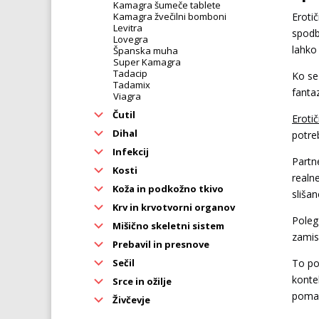
Kamagra šumeče tablete
Kamagra žvečilni bomboni
Eroti
Levitra
spodb
Lovegra
lahko
Španska muha
Super Kamagra
Tadacip
Ko se 
Tadamix
fanta
Viagra
Čutil
Eroti
Dihal
potre
Infekcij
Partne
Kosti
realn
Koža in podkožno tkivo
slišan
Krv in krvotvorni organov
Poleg
Mišično skeletni sistem
zamisl
Prebavil in presnove
Sečil
To po
konte
Srce in ožilje
pomag
Živčevje