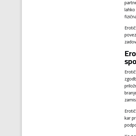
partn
lahko
fizič
Eroti
povez
zadov
Ero
spo
Eroti
zgodbe
prilo
branj
zamisl
Eroti
kar p
podpo