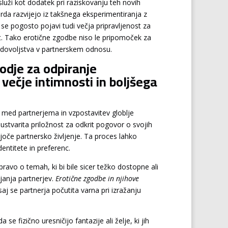
služi kot dodatek pri raziskovanju teh novih
rda razvijejo iz takšnega eksperimentiranja z
 se pogosto pojavi tudi večja pripravljenost za
t. Tako erotične zgodbe niso le pripomoček za
zadovoljstva v partnerskem odnosu.
rodje za odpiranje
večje intimnosti in boljšega
e med partnerjema in vzpostavitev globlje
, ustvarita priložnost za odkrit pogovor o svojih
joče partnersko življenje. Ta proces lahko
entitete in preferenc.
ravo o temah, ki bi bile sicer težko dostopne ali
janja partnerjev.
Erotične zgodbe in njihove
aj se partnerja počutita varna pri izražanju
fizično uresničijo fantazije ali želje, ki jih