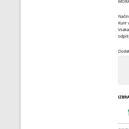
MORA 
Način
Kurir
Vsaka 
odprli
Doda
IZBRA