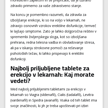
morebitnim zapletom in se prepričate, da je izbrano
zdravilo primerno za vaše zdravstveno stanje.
Na koncu je pomembno razumeti, da zdravila za
izboljšanje erekcije, ki so na voljo v lekarnah, ne
zdravijo osnovnih vzrokov erektilne disfunkcije, temveč
le lajšajo simptome. Zato je lahko dolgoročna rešitev v
spremembi življenjskega sloga, kot so izboljšana
prehrana, redna telesna vadba in obvladovanje stresa,
ali pa v iskanju strokovne pomoči za reševanje
psiholoških težav, ki lahko prispevajo k erektilni
disfunkciji.
Najbolj priljubljene tablete za
erekcijo v lekarnah: Kaj morate
vedeti?
Med najbolj priljubljenimi tabletami za erekcijo v
lekarnah so Viagra (sildenafil), Cialis (tadalafil), Levitra
(vardenafil) in Spedra (avanafil). Vsaka od teh tablet ima
svoje značilnosti, ki jih je treba upoštevati pri izbiri