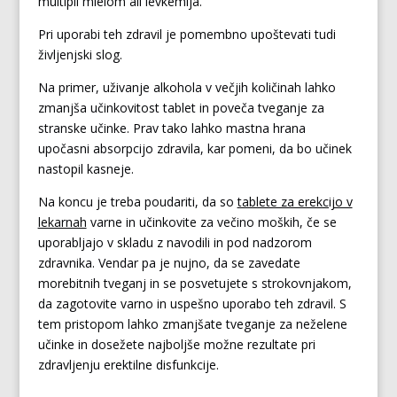
multipli mielom ali levkemija.
Pri uporabi teh zdravil je pomembno upoštevati tudi
življenjski slog.
Na primer, uživanje alkohola v večjih količinah lahko
zmanjša učinkovitost tablet in poveča tveganje za
stranske učinke. Prav tako lahko mastna hrana
upočasni absorpcijo zdravila, kar pomeni, da bo učinek
nastopil kasneje.
Na koncu je treba poudariti, da so
tablete za erekcijo v
lekarnah
varne in učinkovite za večino moških, če se
uporabljajo v skladu z navodili in pod nadzorom
zdravnika. Vendar pa je nujno, da se zavedate
morebitnih tveganj in se posvetujete s strokovnjakom,
da zagotovite varno in uspešno uporabo teh zdravil. S
tem pristopom lahko zmanjšate tveganje za neželene
učinke in dosežete najboljše možne rezultate pri
zdravljenju erektilne disfunkcije.