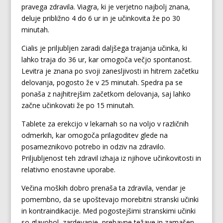
pravega zdravila. Viagra, ki je verjetno najbolj znana,
deluje približno 4 do 6 ur in je učinkovita že po 30
minutah.
Cialis je priljubljen zaradi daljšega trajanja učinka, ki
lahko traja do 36 ur, kar omogoča večjo spontanost.
Levitra je znana po svoji zanesljivosti in hitrem začetku
delovanja, pogosto že v 25 minutah. Spedra pa se
ponaša z najhitrejšim začetkom delovanja, saj lahko
začne učinkovati že po 15 minutah.
Tablete za erekcijo v lekarnah so na voljo v različnih
odmerkih, kar omogoča prilagoditev glede na
posameznikovo potrebo in odziv na zdravilo.
Priljubljenost teh zdravil izhaja iz njihove učinkovitosti in
relativno enostavne uporabe.
Večina moških dobro prenaša ta zdravila, vendar je
pomembno, da se upoštevajo morebitni stranski učinki
in kontraindikacije. Med pogostejšimi stranskimi učinki
so glavobol, zardevanje, prebavne težave in zamašen