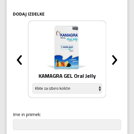
DODAJ IZDELKE
‹
›
odiziak
KAMAGRA GEL Oral Jelly
KAMA
Ime in priimek: