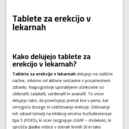
Tablete za erekcijo v
lekarnah
Kako delujejo tablete za
erekcijo v lekarnah?
Tablete za erekcijo v lekarnah
delujejo na različne
načine, odvisno od aktivne sestavine v posameznem
zdravilu. Najpogosteje uporabljene učinkovine so
sildenafil, tadalafil, vardenafil in avanafil. Te snovi
delujejo tako, da povečujejo pretok krvi v penis, kar
omogoča dosego in vzdrževanje erekcije. Delovanje
teh zdravil temelji na inhibiciji encima fosfodiesteraze
tipa 5 (PDE5), ki sicer razgrajuje cGMP – molekulo, ki
sprošča gladke mišice v stenah krvnih žil in tako