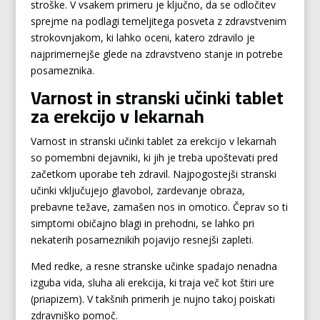
stroške. V vsakem primeru je ključno, da se odločitev
sprejme na podlagi temeljitega posveta z zdravstvenim
strokovnjakom, ki lahko oceni, katero zdravilo je
najprimernejše glede na zdravstveno stanje in potrebe
posameznika.
Varnost in stranski učinki tablet
za erekcijo v lekarnah
Varnost in stranski učinki tablet za erekcijo v lekarnah
so pomembni dejavniki, ki jih je treba upoštevati pred
začetkom uporabe teh zdravil. Najpogostejši stranski
učinki vključujejo glavobol, zardevanje obraza,
prebavne težave, zamašen nos in omotico. Čeprav so ti
simptomi običajno blagi in prehodni, se lahko pri
nekaterih posameznikih pojavijo resnejši zapleti.
Med redke, a resne stranske učinke spadajo nenadna
izguba vida, sluha ali erekcija, ki traja več kot štiri ure
(priapizem). V takšnih primerih je nujno takoj poiskati
zdravniško pomoč.