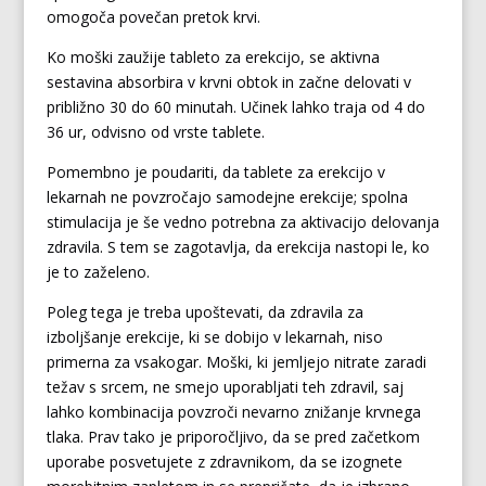
omogoča povečan pretok krvi.
Ko moški zaužije tableto za erekcijo, se aktivna
sestavina absorbira v krvni obtok in začne delovati v
približno 30 do 60 minutah. Učinek lahko traja od 4 do
36 ur, odvisno od vrste tablete.
Pomembno je poudariti, da tablete za erekcijo v
lekarnah ne povzročajo samodejne erekcije; spolna
stimulacija je še vedno potrebna za aktivacijo delovanja
zdravila. S tem se zagotavlja, da erekcija nastopi le, ko
je to zaželeno.
Poleg tega je treba upoštevati, da zdravila za
izboljšanje erekcije, ki se dobijo v lekarnah, niso
primerna za vsakogar. Moški, ki jemljejo nitrate zaradi
težav s srcem, ne smejo uporabljati teh zdravil, saj
lahko kombinacija povzroči nevarno znižanje krvnega
tlaka. Prav tako je priporočljivo, da se pred začetkom
uporabe posvetujete z zdravnikom, da se izognete