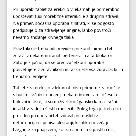
Pri uporabi tablet za erekcijo v lekarnah je pomembno
upoštevati tudi morebitne interakcije z drugimi zdravili.
Na primer, sočasna uporaba z nitrati, ki se pogosto
predpisujejo za zdravljenje angine, lahko povzroči
nevarno znižanje krvnega tlaka.
Prav tako je treba biti previden pri kombiniranju teh
zdravil z nekaterimi antihipertenzivi in alfa-blokatorji.
Zato je ključno, da se pred začetkom uporabe
posvetujete z zdravnikom in razkrijete vsa zdravila, ki jih
trenutno jemljete.
Tablete za erekcijo v lekarnah niso primerne za moške
s hudimi srčnimi obolenji, nekaterimi vrstami očesnih
bolezni in tiste, ki so doživeli možgansko kap ali srčni
infarkt v zadnjih šestih mesecih. Poleg tega je treba biti
previden pri uporabi teh zdravil pri moških z
deformacijami penisa ali stanji, ki lahko povečajo
tveganje za priapizem, kot so anemija srpastih celic,