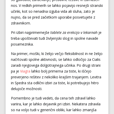
nos. V redkih primerih se lahko pojavijo resnejši stranski
učinki, kot so nenadna izguba vida ali sluha, zato je
nujno, da se pred začetkom uporabe posvetujete z
zdravnikom.
Pri izbiri najprimernejše
tablete za erekcijo v lekarnah
je
treba upoštevati tudi življenjski slog in spolne navade
posameznika.
Na primer, moški, ki želijo večjo fleksibilnost in ne želijo
načrtovati spolne aktivnosti, se lahko odločijo za Cialis
zaradi njegovega dolgotrajnega učinka. Po drugi strani
pa je
Viagra
lahko bolj primerna za tiste, ki iščejo
preverjeno rešitev z nekoliko krajšim trajanjem. Levitra
in Spedra sta odlični izbiri za tiste, ki potrebujejo hitro
delujoče možnosti.
Pomembno je tudi vedeti, da cena teh zdravil lahko
variira, kar je lahko dejavnik pri izbiri. Nekatera zdravila
so na voljo tudi v generični obliki, kar lahko zmanjša