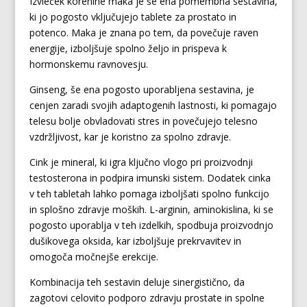
Izvleček korenine maka je še ena pomembna sestavina,
ki jo pogosto vključujejo tablete za prostato in
potenco. Maka je znana po tem, da povečuje raven
energije, izboljšuje spolno željo in prispeva k
hormonskemu ravnovesju.
Ginseng, še ena pogosto uporabljena sestavina, je
cenjen zaradi svojih adaptogenih lastnosti, ki pomagajo
telesu bolje obvladovati stres in povečujejo telesno
vzdržljivost, kar je koristno za spolno zdravje.
Cink je mineral, ki igra ključno vlogo pri proizvodnji
testosterona in podpira imunski sistem. Dodatek cinka
v teh tabletah lahko pomaga izboljšati spolno funkcijo
in splošno zdravje moških. L-arginin, aminokislina, ki se
pogosto uporablja v teh izdelkih, spodbuja proizvodnjo
dušikovega oksida, kar izboljšuje prekrvavitev in
omogoča močnejše erekcije.
Kombinacija teh sestavin deluje sinergistično, da
zagotovi celovito podporo zdravju prostate in spolne