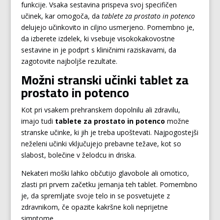
funkcije. Vsaka sestavina prispeva svoj specifičen
učinek, kar omogoča, da
tablete za prostato in potenco
delujejo učinkovito in ciljno usmerjeno. Pomembno je,
da izberete izdelek, ki vsebuje visokokakovostne
sestavine in je podprt s kliničnimi raziskavami, da
zagotovite najboljše rezultate.
Možni stranski učinki tablet za
prostato in potenco
Kot pri vsakem prehranskem dopolnilu ali zdravilu,
imajo tudi
tablete za prostato in potenco
možne
stranske učinke, ki jih je treba upoštevati. Najpogostejši
neželeni učinki vključujejo prebavne težave, kot so
slabost, bolečine v želodcu in driska.
Nekateri moški lahko občutijo glavobole ali omotico,
zlasti pri prvem začetku jemanja teh tablet. Pomembno
je, da spremljate svoje telo in se posvetujete z
zdravnikom, če opazite kakršne koli neprijetne
simptome.