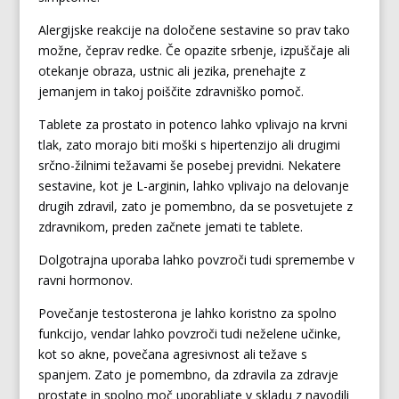
Alergijske reakcije na določene sestavine so prav tako
možne, čeprav redke. Če opazite srbenje, izpuščaje ali
otekanje obraza, ustnic ali jezika, prenehajte z
jemanjem in takoj poiščite zdravniško pomoč.
Tablete za prostato in potenco lahko vplivajo na krvni
tlak, zato morajo biti moški s hipertenzijo ali drugimi
srčno-žilnimi težavami še posebej previdni. Nekatere
sestavine, kot je L-arginin, lahko vplivajo na delovanje
drugih zdravil, zato je pomembno, da se posvetujete z
zdravnikom, preden začnete jemati te tablete.
Dolgotrajna uporaba lahko povzroči tudi spremembe v
ravni hormonov.
Povečanje testosterona je lahko koristno za spolno
funkcijo, vendar lahko povzroči tudi neželene učinke,
kot so akne, povečana agresivnost ali težave s
spanjem. Zato je pomembno, da zdravila za zdravje
prostate in spolno moč uporabljate v skladu z navodili