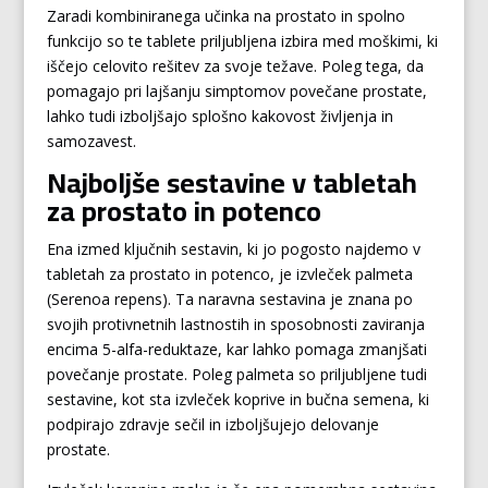
Zaradi kombiniranega učinka na prostato in spolno
funkcijo so te tablete priljubljena izbira med moškimi, ki
iščejo celovito rešitev za svoje težave. Poleg tega, da
pomagajo pri lajšanju simptomov povečane prostate,
lahko tudi izboljšajo splošno kakovost življenja in
samozavest.
Najboljše sestavine v tabletah
za prostato in potenco
Ena izmed ključnih sestavin, ki jo pogosto najdemo v
tabletah za prostato in potenco, je izvleček palmeta
(Serenoa repens). Ta naravna sestavina je znana po
svojih protivnetnih lastnostih in sposobnosti zaviranja
encima 5-alfa-reduktaze, kar lahko pomaga zmanjšati
povečanje prostate. Poleg palmeta so priljubljene tudi
sestavine, kot sta izvleček koprive in bučna semena, ki
podpirajo zdravje sečil in izboljšujejo delovanje
prostate.