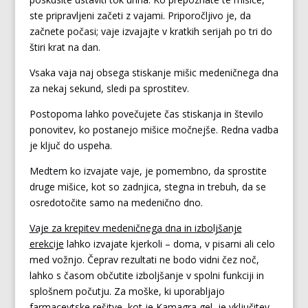
ste pripravljeni začeti z vajami. Priporočljivo je, da
začnete počasi; vaje izvajajte v kratkih serijah po tri do
štiri krat na dan.
Vsaka vaja naj obsega stiskanje mišic medeničnega dna
za nekaj sekund, sledi pa sprostitev.
Postopoma lahko povečujete čas stiskanja in število
ponovitev, ko postanejo mišice močnejše. Redna vadba
je ključ do uspeha.
Medtem ko izvajate vaje, je pomembno, da sprostite
druge mišice, kot so zadnjica, stegna in trebuh, da se
osredotočite samo na medenično dno.
Vaje za krepitev medeničnega dna in izboljšanje
erekcije
lahko izvajate kjerkoli – doma, v pisarni ali celo
med vožnjo. Čeprav rezultati ne bodo vidni čez noč,
lahko s časom občutite izboljšanje v spolni funkciji in
splošnem počutju. Za moške, ki uporabljajo
farmacevtske rešitve, kot je Kamagra gel, je vključitev