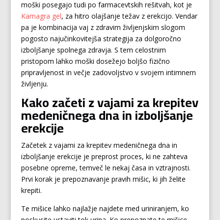
moški posegajo tudi po farmacevtskih rešitvah, kot je
Kamagra gel
, za hitro olajšanje težav z erekcijo. Vendar
pa je kombinacija vaj z zdravim življenjskim slogom
pogosto najučinkovitejša strategija za dolgoročno
izboljšanje spolnega zdravja. S tem celostnim
pristopom lahko moški dosežejo boljšo fizično
pripravljenost in večje zadovoljstvo v svojem intimnem
življenju.
Kako začeti z vajami za krepitev
medeničnega dna in izboljšanje
erekcije
Začetek z vajami za krepitev medeničnega dna in
izboljšanje erekcije je preprost proces, ki ne zahteva
posebne opreme, temveč le nekaj časa in vztrajnosti.
Prvi korak je prepoznavanje pravih mišic, ki jih želite
krepiti.
Te mišice lahko najlažje najdete med uriniranjem, ko
poskusite ustaviti tok urina. Ko prepoznate te mišice,