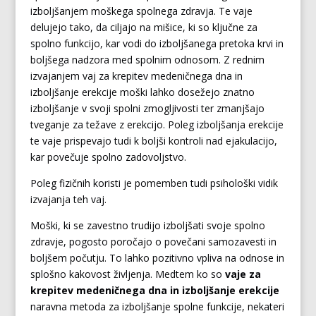
izboljšanjem moškega spolnega zdravja. Te vaje
delujejo tako, da ciljajo na mišice, ki so ključne za
spolno funkcijo, kar vodi do izboljšanega pretoka krvi in
boljšega nadzora med spolnim odnosom. Z rednim
izvajanjem vaj za krepitev medeničnega dna in
izboljšanje erekcije moški lahko dosežejo znatno
izboljšanje v svoji spolni zmogljivosti ter zmanjšajo
tveganje za težave z erekcijo. Poleg izboljšanja erekcije
te vaje prispevajo tudi k boljši kontroli nad ejakulacijo,
kar povečuje spolno zadovoljstvo.
Poleg fizičnih koristi je pomemben tudi psihološki vidik
izvajanja teh vaj.
Moški, ki se zavestno trudijo izboljšati svoje spolno
zdravje, pogosto poročajo o povečani samozavesti in
boljšem počutju. To lahko pozitivno vpliva na odnose in
splošno kakovost življenja. Medtem ko so
vaje za
krepitev medeničnega dna in izboljšanje erekcije
naravna metoda za izboljšanje spolne funkcije, nekateri