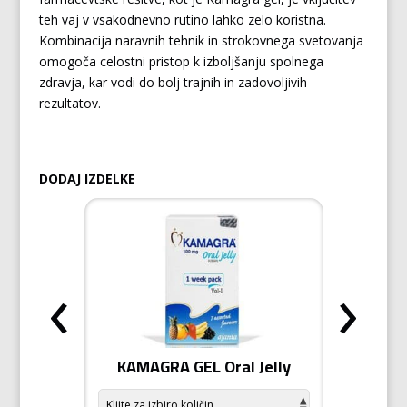
teh vaj v vsakodnevno rutino lahko zelo koristna.
Kombinacija naravnih tehnik in strokovnega svetovanja
omogoča celostni pristop k izboljšanju spolnega
zdravja, kar vodi do bolj trajnih in zadovoljivih
rezultatov.
DODAJ IZDELKE
‹
›
odiziak
KAMAGRA GEL Oral Jelly
KAMA