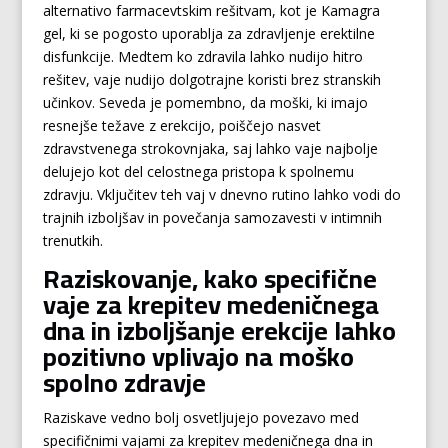
alternativo farmacevtskim rešitvam, kot je Kamagra
gel, ki se pogosto uporablja za zdravljenje erektilne
disfunkcije. Medtem ko zdravila lahko nudijo hitro
rešitev, vaje nudijo dolgotrajne koristi brez stranskih
učinkov. Seveda je pomembno, da moški, ki imajo
resnejše težave z erekcijo, poiščejo nasvet
zdravstvenega strokovnjaka, saj lahko vaje najbolje
delujejo kot del celostnega pristopa k spolnemu
zdravju. Vključitev teh vaj v dnevno rutino lahko vodi do
trajnih izboljšav in povečanja samozavesti v intimnih
trenutkih.
Raziskovanje, kako specifične
vaje za krepitev medeničnega
dna in izboljšanje erekcije lahko
pozitivno vplivajo na moško
spolno zdravje
Raziskave vedno bolj osvetljujejo povezavo med
specifičnimi vajami za krepitev medeničnega dna in