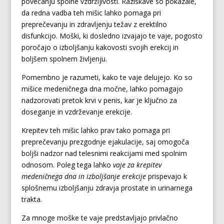
povečanju spolne vzdržljivosti. Raziskave so pokazale,
da redna vadba teh mišic lahko pomaga pri
preprečevanju in zdravljenju težav z erektilno
disfunkcijo. Moški, ki dosledno izvajajo te vaje, pogosto
poročajo o izboljšanju kakovosti svojih erekcij in
boljšem spolnem življenju.
Pomembno je razumeti, kako te vaje delujejo. Ko so
mišice medeničnega dna močne, lahko pomagajo
nadzorovati pretok krvi v penis, kar je ključno za
doseganje in vzdrževanje erekcije.
Krepitev teh mišic lahko prav tako pomaga pri
preprečevanju prezgodnje ejakulacije, saj omogoča
boljši nadzor nad telesnimi reakcijami med spolnim
odnosom. Poleg tega lahko
vaje za krepitev
medeničnega dna in izboljšanje erekcije
prispevajo k
splošnemu izboljšanju zdravja prostate in urinarnega
trakta.
Za mnoge moške te vaje predstavljajo privlačno