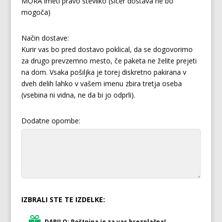
MORA imeti pravo številko (sicer dostava ne bo
mogoča)
Način dostave:
Kurir vas bo pred dostavo poklical, da se dogovorimo
za drugo prevzemno mesto, če paketa ne želite prejeti
na dom. Vsaka pošiljka je torej diskretno pakirana v
dveh delih lahko v vašem imenu zbira tretja oseba
(vsebina ni vidna, ne da bi jo odprli).
Dodatne opombe:
IZBRALI STE TE IZDELKE:
DARILO: Poštnina je za vas brezplačna!